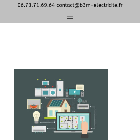
06.73.71.69.64
contact@b3m-electricite.fr
Smart house iot flat icon
poster