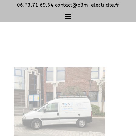
06.73.71.69.64
contact@b3m-electricite.fr
luxa.org-opacity-
changed-camion