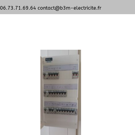
06.73.71.69.64
contact@b3m-electricite.fr
20230607_200114