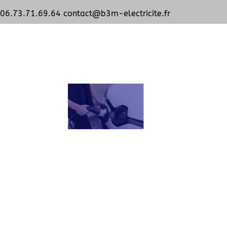
06.73.71.69.64
contact@b3m-electricite.fr
Untitled 5